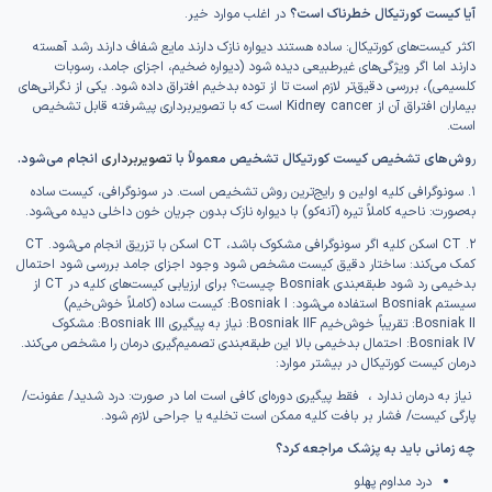
آیا کیست کورتیکال خطرناک است؟
در اغلب موارد خیر.
اکثر کیست‌های کورتیکال: ساده هستند دیواره نازک دارند مایع شفاف دارند رشد آهسته
دارند اما اگر ویژگی‌های غیرطبیعی دیده شود (دیواره ضخیم، اجزای جامد، رسوبات
کلسیمی)، بررسی دقیق‌تر لازم است تا از توده بدخیم افتراق داده شود. یکی از نگرانی‌های
بیماران افتراق آن از Kidney cancer است که با تصویربرداری پیشرفته قابل تشخیص
است.
ر
وش‌های تشخیص کیست کورتیکال تشخیص معمولاً با
تصویربرداری
انجام می‌شود.
۱. سونوگرافی کلیه اولین و رایج‌ترین روش تشخیص است. در سونوگرافی، کیست ساده
به‌صورت: ناحیه کاملاً تیره (آنه‌کو) با دیواره نازک بدون جریان خون داخلی دیده می‌شود.
۲. CT اسکن کلیه اگر سونوگرافی مشکوک باشد، CT اسکن با تزریق انجام می‌شود. CT
کمک می‌کند: ساختار دقیق کیست مشخص شود وجود اجزای جامد بررسی شود احتمال
بدخیمی رد شود طبقه‌بندی Bosniak چیست؟ برای ارزیابی کیست‌های کلیه در CT از
سیستم Bosniak استفاده می‌شود: Bosniak I: کیست ساده (کاملاً خوش‌خیم)
Bosniak II: تقریباً خوش‌خیم Bosniak IIF: نیاز به پیگیری Bosniak III: مشکوک
Bosniak IV: احتمال بدخیمی بالا این طبقه‌بندی تصمیم‌گیری درمان را مشخص می‌کند.
درمان کیست کورتیکال در بیشتر موارد:
نیاز به درمان ندارد ، فقط پیگیری دوره‌ای کافی است اما در صورت: درد شدید/ عفونت/
پارگی کیست/ فشار بر بافت کلیه ممکن است تخلیه یا جراحی لازم شود.
چه زمانی باید به پزشک مراجعه کرد؟
درد مداوم پهلو