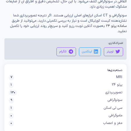
اتفاقی در سونوگرافی کشف می‌شود. با این حال، تشخیص دقیق و افتراق آن از ضایعات
مشکوک اهمیت زیادی دارد.
سونوگرافی و CT اسکن ابزارهای اصلی ارزیابی هستند. اگر نتیجه تصویربرداری شما
نشان‌دهنده کیست کورتیکال است و نیاز به بررسی تکمیلی دارید، می‌توانید از طریق
سامانه پرتو ۲۴
به‌صورت آنلاین نوبت رزرو کنید و سریع‌تر روند ارزیابی خود را تکمیل
نمایید.
اشتراک‌گذاری:
توییتر
لینکدین
تلگرام
دسته‌بندی‌ها
MRI
7
پرتو 24
1
تصویربرداری
130
سونوگرافی
9
سی تی اسکن
1
ماموگرافی
0
مغز و اعصاب
0