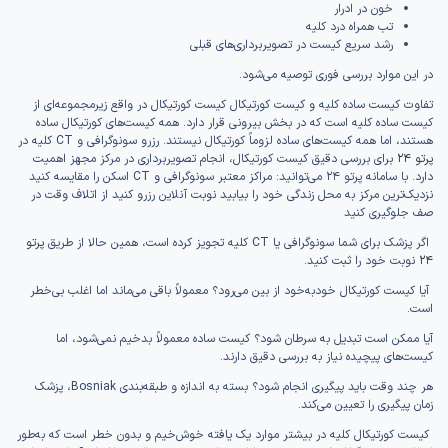
خون در ادرار
تب همراه درد کلیه
رشد سریع کیست در تصویربرداری‌های قبلی
در این موارد بررسی فوری توصیه می‌شود.
تفاوت کیست ساده کلیه و کیست کورتیکال کیست کورتیکال در واقع زیرمجموعه‌ای از
کیست ساده کلیه است که در بخش بیرونی قرار دارد. همه کیست‌های کورتیکال ساده
هستند، اما همه کیست‌های ساده لزوماً کورتیکال نیستند. رزرو سونوگرافی و CT کلیه در
پرتو ۲۴
برای بررسی دقیق کیست کورتیکال، انجام تصویربرداری در مرکز مجهز اهمیت
دارد. با سامانه پرتو ۲۴ می‌توانید: مراکز معتبر سونوگرافی و CT اسکن را مقایسه کنید
نزدیک‌ترین مرکز به محل زندگی خود را بیابید نوبت آنلاین رزرو کنید از اتلاف وقت در
صف جلوگیری کنید
اگر پزشک برای شما سونوگرافی یا CT کلیه تجویز کرده است، همین حالا از طریق
پرتو
۲۴
نوبت خود را ثبت کنید.
آیا کیست کورتیکال خودبه‌خود از بین می‌رود؟ معمولاً باقی می‌ماند اما اغلب بی‌خطر
است.
آیا ممکن است تبدیل به سرطان شود؟ کیست ساده معمولاً بدخیم نمی‌شود، اما
کیست‌های پیچیده نیاز به بررسی دقیق دارند.
هر چند وقت باید پیگیری انجام شود؟ بسته به اندازه و طبقه‌بندی Bosniak، پزشک
زمان پیگیری را تعیین می‌کند.
کیست کورتیکال کلیه در بیشتر موارد یک یافته خوش‌خیم و بدون خطر است که به‌طور