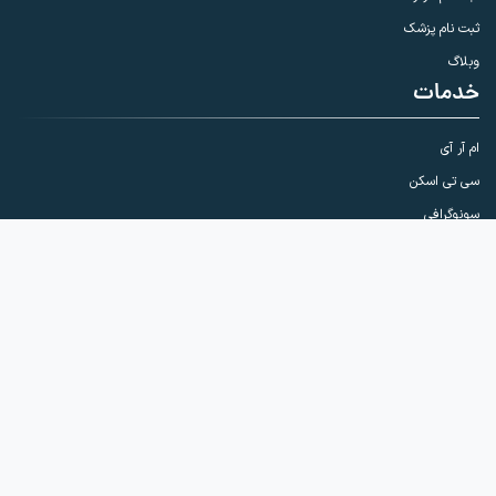
ثبت نام پزشک
وبلاگ
خدمات
ام آر آی
سی تی اسکن
سونوگرافی
رادیولوژی
خدمات
ماموگرافی
پانورکس و CBCT
سنجش تراکم استخوان
اینترونشن (بیوپسی و نمونه برداری)