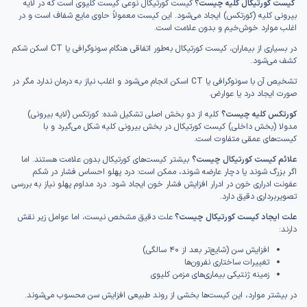
کیست کورتیکال کلیه چیست؟
کیست کورتیکال نوعی کیست کلیوی است که در لایه
بیرونی کلیه (کورتکس) ایجاد می‌شود. این کیست معمولاً حاوی مایع شفاف است و در
اغلب موارد خوش‌خیم و بدون علامت است.
در بسیاری از بیماران، کیست کورتیکال به‌طور اتفاقی هنگام سونوگرافی یا CT اسکن شکم
کشف می‌شود.
تشخیص آن با سونوگرافی یا CT اسکن انجام می‌شود و اغلب نیاز به درمان ندارد مگر در
صورت ایجاد درد یا عوارض.
کورتکس کلیه چیست؟
کلیه از دو بخش اصلی تشکیل شده: کورتکس (لایه بیرونی)
مدولا (بخش داخلی) کیست کورتیکال در بخش بیرونی کلیه شکل می‌گیرد و با
کیست‌های عمقی متفاوت است.
علائم کیست کورتیکال چیست؟
بیشتر کیست‌های کورتیکال بدون علامت هستند. اما
اگر بزرگ شوند یا دچار عارضه شوند، ممکن است: درد پهلو احساس فشار در شکم
عفونت ادراری خون در ادرار افزایش فشار خون ایجاد شود. درد مداوم پهلو نیاز به بررسی
تصویربرداری دقیق دارد.
علت ایجاد کیست کورتیکال چیست؟
علت دقیق مشخص نیست، اما عوامل زیر نقش
دارند:
افزایش سن (شایع‌تر بعد از ۴۰ سالگی)
تغییرات ساختاری نفرون‌ها
زمینه ژنتیکی بیماری‌های مزمن کلیوی
در بیشتر موارد، این کیست‌ها بخشی از روند طبیعی افزایش سن محسوب می‌شوند.