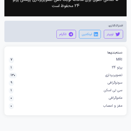
24 محفوظ است
اشتراک‌گذاری:
توییتر
لینکدین
تلگرام
دسته‌بندی‌ها
MRI
7
پرتو 24
1
تصویربرداری
130
سونوگرافی
9
سی تی اسکن
1
ماموگرافی
0
مغز و اعصاب
0