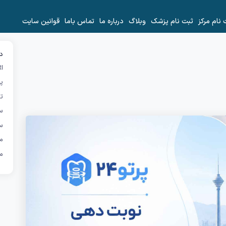
 نام مرکز
ثبت نام پزشک
وبلاگ
درباره ما
تماس باما
قوانین سایت
دس
I
پر
تص
س
س
ما
م