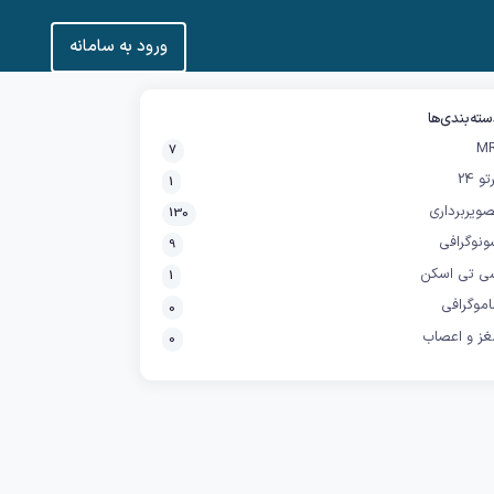
ورود به سامانه
ته‌بندی‌ها
MR
7
تو 24
1
ویربرداری
130
ونوگرافی
9
ی تی اسکن
1
موگرافی
0
غز و اعصاب
0