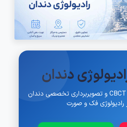
دیولوژی دندان
رزرو آنلاین OPG ، او پی جی ، CBCT و تصویربرداری تخصصی دندان
ز رادیولوژی فک و صورت