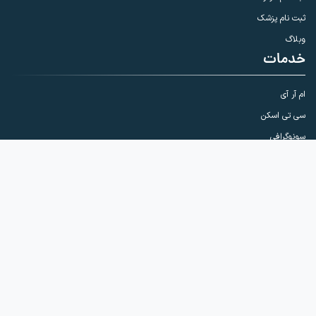
ثبت نام پزشک
وبلاگ
خدمات
ام آر آی
سی تی اسکن
سونوگرافی
رادیولوژی
خدمات
ماموگرافی
پانورکس و CBCT
سنجش تراکم استخوان
اینترونشن (بیوپسی و نمونه برداری)