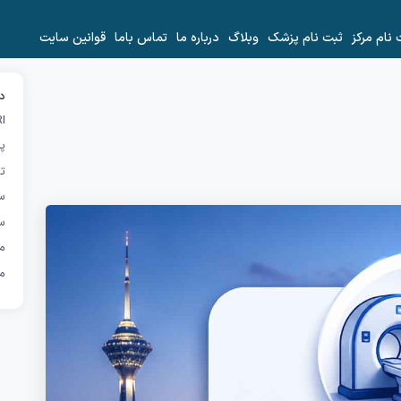
 نام مرکز
ثبت نام پزشک
وبلاگ
درباره ما
تماس باما
قوانین سایت
دس
I
پر
تص
س
س
ما
م