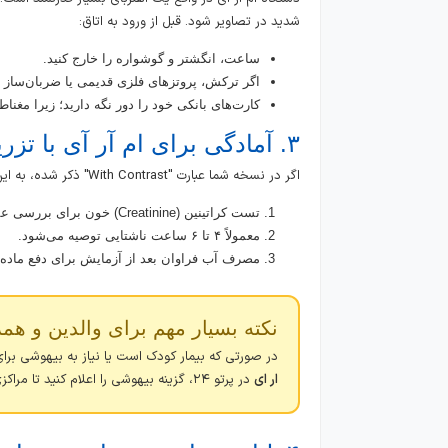
شدید در تصاویر شود. قبل از ورود به اتاق:
ساعت، انگشتر و گوشواره را خارج کنید.
اگر ترکش، پروتزهای فلزی قدیمی یا ضربان‌ساز قلب (Pacemaker) دارید، حتماً به کارشناس ا
کارت‌های بانکی خود را دور نگه دارید؛ زیرا مغنا
۳. آمادگی برای ام آر آی با تزریق
اگر در نسخه شما عبارت "With Contrast" ذکر شده، به این معنی است که نیاز به تزریق ماده حاجب دارید. برای این کار:
تست کراتینین (Creatinine) خون برای بررسی عملکرد کلیه الزامی است.
معمولاً ۴ تا ۶ ساعت ناشتایی توصیه می‌شود.
مصرف آب فراوان بعد از آزمایش برای دفع ما
نکته بسیار مهم برای والدین و هم
در صورتی که بیمار کودک است یا نیاز به بیهوشی برای
ار ای
در پرتو ۲۴، گزینه بیهوشی را اعلام کنید تا مراکزی که دارای تیم آنستزی هستند به شما پیشنهاد شوند.