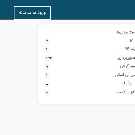
ورود به سامانه
ته‌بندی‌ها
MR
7
تو 24
1
ویربرداری
132
ونوگرافی
9
ی تی اسکن
1
موگرافی
0
غز و اعصاب
0