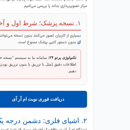
مرکز تصویربرداری بداند را بررسی می‌کنیم.
۱. نسخه پزشک؛ شرط اول و آخر
بسیاری از کاربران تصور می‌کنند بدون نسخه می‌توانند
آی
بدون دستور کتبی پزشک ممنوع است.
تکنولوژی پرتو ۲۴:
سامانه ما به سیستم "نسخه خو
اطلاعات دقیق (مثل با تزریق یا بدون تزریق بودن)
دهیم.
دریافت فوری نوبت ام آر آی
۲. اشیای فلزی: دشمن درجه یک دستگاه MRI
دستگاه ام آر آی در واقع یک آهنربای بسیار قدرتمند است.