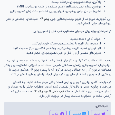
یادآوری اینکه تصویربرداری دردناک نیست
توضیح درباره ایمنی دستگاه‌ها (عدم استفاده از اشعه یونیزان در MRI)
تشریح مراحل لباس پوشیدن، قرارگیری روی تخت و مدت زمان تصویربرداری
این آموزش‌ها می‌تواند از طریق وب‌سایت‌هایی چون
پرتو ۲۴
، شبکه‌های اجتماعی و حتی
بروشورهای چاپی انجام شود.
ت
وصیه‌های ویژه برای بیماران مضطرب
شب قبل از تصویربرداری
خواب کافی داشته باشید
از مصرف زیاد قهوه یا نوشیدنی‌های محرک خودداری کنید
اگر فوبیای شدید دارید، پیشاپیش با پزشک یا تکنسین مرکز صحبت کنید
تمرین‌های تنفسی آرام را قبل و حین تصویربرداری انجام دهید.
به یاد داشته باشید که کارکنان مرکز برای آرامش شما آموزش دیده‌اند. جمع‌بندی ترس و
ابهام درباره تصویربرداری پزشکی مسئله‌ای طبیعی است، اما با آموزش، اطلاع‌رسانی و رفتار
همدلانه می‌توان آن را به حداقل رساند. مراکزی که با پلتفرم پرتو ۲۴ همکاری دارند، با
بهره‌گیری از فناوری و استانداردهای روز دنیا، برای ایجاد آرامش بیماران تلاش می‌کنند.
در نهایت، آگاهی بهترین دارو برای ترس است؛ وقتی بیمار بداند دقیقاً چه اتفاقی
می‌افتد و چگونه ایمنی و دقت کار تضمین شده است، اضطراب جایش را به اعتماد و
آرامش می‌دهد. این هدف اصلی سامانه
نوبت‌دهی آنلاین پرتو ۲۴
است — جایی که
آرامش، دقت و احترام به سلامت بیمار در اولویت قرار دارد.
اشتراک‌گذاری:
توییتر
لینکدین
تلگرام