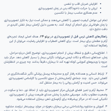
افزایش ضربان قلب و تنفس
لرزش یا حرکت ناخودآگاه بدن در زمان تصویربرداری
عدم همکاری مناسب بیمار با تکنسین
تمام این عوامل کیفیت تصویر را کاهش می‌دهند و ممکن است نیاز به تکرار تصویربرداری
یا زمان طولانی‌تر برای انجام آن ایجاد کنند. به همین دلیل آرامش بیمار نقش کلیدی در
دقت نتایج دارد.
راهکارهای کاهش ترس قبل از تصویربرداری در
پرتو ۲۴
، هدف اصلی ایجاد تجربه‌ای
آرام و مطمئن برای بیمار است. برای کاهش اضطراب و افزایش رضایت، می‌توان از این
راهکارها استفاده کرد:
۱. اطلاع‌رسانی دقیق و شفاف پیش از انجام تصویربرداری، توضیح کامل درباره مراحل،
زمان، صداهای دستگاه و نکات ایمنی می‌تواند نگرانی بیمار را بسیار کاهش دهد. مرکز باید
جزوه یا ویدیوهای آموزشی کوتاه تهیه کند تا بیماران دقیقاً بدانند چه چیزی در انتظارشان
است.
۲. ارتباط انسانی و همدلانه رفتار گرم و محترمانه پرسنل پزشکی تأثیر شگفت‌انگیزی در
کاهش ترس دارد. چند جمله‌ی آرامش‌بخش از سوی تکنسین یا کارشناس تصویربرداری
می‌تواند حس امنیت و آرامش روانی را به بیمار منتقل کند.
۳. محیط آرام و تمیز فضای فیزیکی مرکز تصویربرداری باید از لحاظ نور، دما و سکوت در
وضعیت مطلوب باشد. موسیقی ملایم یا پخش صدای طبیعت پیش از تصویربرداری،
تکنیکی است که در مراکز پیشرفته برای آرام‌سازی ذهن بیماران استفاده می‌شود.
۴. آموزش و مشاوره روانشناختی برخی بیماران به‌ویژه در موارد پیچیده‌تر نیازمند مشاوره