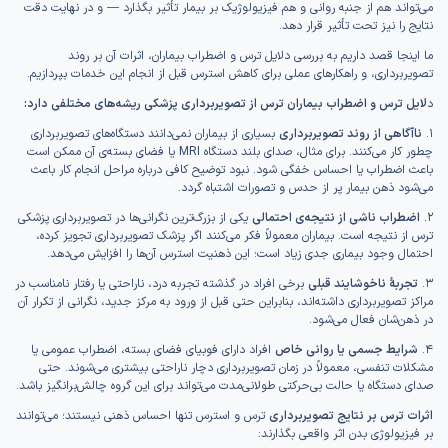
می‌تواند هم از جنبه روانی و هم فیزیولوژیک بر بیمار تأثیر بگذارد — و در نهایت دقت
نتایج را نیز تحت تأثیر قرار دهد.
ما اینجا قصد داریم به بررسی دلایل ترس و اضطراب بیماران، اثرات آن بر روند
تصویربرداری، و راهکارهای عملی برای کاهش استرس قبل از انجام این خدمات بپردازیم.
د
لایل ترس و اضطراب بیماران ترس از تصویربرداری پزشکی ریشه‌های مختلفی دارد:
۱.
ناآگاهی از روند تصویربرداری
بسیاری از بیماران نمی‌دانند دستگاه‌های تصویربرداری
چطور کار می‌کنند. برای مثال، صدای بلند دستگاه MRI یا فضای بسته‌ی آن ممکن است
باعث اضطراب یا احساس خفگی شود. نبود توضیح کافی درباره مراحل انجام کار باعث
می‌شود ذهن بیمار پر از حدس و تصورات اشتباه گردد.
۲.
اضطراب ناشی از نتیجه‌ی احتمالی
یکی از بزرگ‌ترین نگرانی‌ها در تصویربرداری پزشکی
ترس از نتیجه است. بیماران معمولاً فکر می‌کنند اگر پزشک تصویربرداری تجویز کرده،
احتمال وجود بیماری جدی زیاد است؛ این ذهنیت استرس آن‌ها را افزایش می‌دهد.
۳.
تجربهٔ ناخوشایند قبلی
برخی افراد در گذشته تجربه درد، ناراحتی یا رفتار نامناسب در
مراکز تصویربرداری داشته‌اند، بنابراین حتی قبل از ورود به مرکز جدید، نگرانی از تکرار آن
در ذهن‌شان فعال می‌شود.
۴.
شرایط جسمی یا روانی خاص
افراد دارای فوبیای فضای بسته، اضطراب عمومی یا
مشکلات تنفسی، معمولاً در زمان تصویربرداری دچار ناراحتی بیشتری می‌شوند. حتی
صدای دستگاه یا حالت بی‌حرکتی طولانی‌مدت می‌تواند برای این گروه چالش‌برانگیز باشد.
اثرات ترس بر نتایج تصویربرداری
ترس و استرس تنها احساس ذهنی نیستند؛ می‌توانند
بر فیزیولوژی بدن اثر واقعی بگذارند: