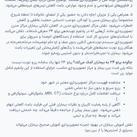
روانشناسی کوتاه قبل از تصویربرداری هستند. توضیح علمی درباره ایمنی روش‌ها، استفاده
از فناوری‌های غیرتهاجمی و عدم وجود عوارض، باعث کاهش ترس‌های غیرمنطقی می‌شود.
۵. همراهی یکی از عزیزان اجازه دادن به حضور یکی از اعضای خانواده تا لحظه شروع،
مخصوصاً برای بیماران مسن یا کودکان، موجب احساس حمایت عاطفی و کاهش
اضطراب می‌شود. نقش مراکز تصویربرداری مدرن در کاهش نگرانی بیماران مراکز مدرن
تصویربرداری مانند آن‌هایی که در پلتفرم
نوبت‌دهی پرتو ۲۴
معرفی شده‌اند، تلاش می‌کنند
با استانداردهای جدیدی کار کنند: استفاده از دستگاه‌های کم‌صدا و سریع‌تر برای
تصویربرداری سیستم نوبت‌دهی آنلاین بدون صف و ازدحام توضیحات مرحله‌به‌مرحله در
هنگام رزرو نوبت محیط‌های طراحی‌شده با رنگ‌های آرامش‌بخش این تغییرات باعث
می‌شود بیماران با تجربه‌ایراحت‌تر و بدون استرس روبه‌رو شوند.
چگونه پرتو ۲۴ به بیماران کمک می‌کند؟
پرتو ۲۴ تنها یک سامانه رزرو نوبت نیست؛
بلکه پلی است بین بیمار و مرکز تصویربرداری مناسب. مزایای استفاده از این پلتفرم شامل
موارد زیر است:
مشاهده فهرست مراکز تصویربرداری معتبر در شهر خود
رزرو سریع و بدون نیاز به تماس تلفنی
دریافت اطلاعات کامل درباره نوع خدمات (MRI، CT، ماموگرافی، سونوگرافی و
...)
آگاهی از رتبه رضایت کاربران و نظرات بیماران قبلی این فرآیند باعث کاهش ابهام
ذهنی می‌شود، چون بیمار پیش از مراجعه دقیقاً می‌داند چه خدمتی دریافت
می‌کند و توسط چه مرکز و تیمی.
نقش آموزش بیماران در بهبود تجربه تصویربرداری آموزش صحیح بیماران می‌تواند
بسیاری از استرس‌ها را از بین ببرد: