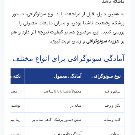
داشته باشد.
به همین دلیل، قبل از مراجعه، باید نوع سونوگرافی، دستور
پزشک، وضعیت ناشتا بودن، و میزان مایعات مصرفی را
بررسی کنید. این موضوع هم بر
کیفیت نتیجه
اثر دارد و هم
بر
هزینه سونوگرافی
و زمان نوبت‌گیری.
آمادگی سونوگرافی برای انواع مختلف
نوع سونوگرافی
آمادگی معمول
نکته مهم
شکم و کبد
معمولاً ناشتا 6 تا 8 ساعت
از مصرف غذاها
لگن و رحم
مثانه پر
نوشیدن آب قبل
کلیه و مثانه
طبق دستور پزشک، گاهی مثانه پر
زمان‌بندی مر
پستان
آمادگی خاصی ندارد
بهترین زمان را